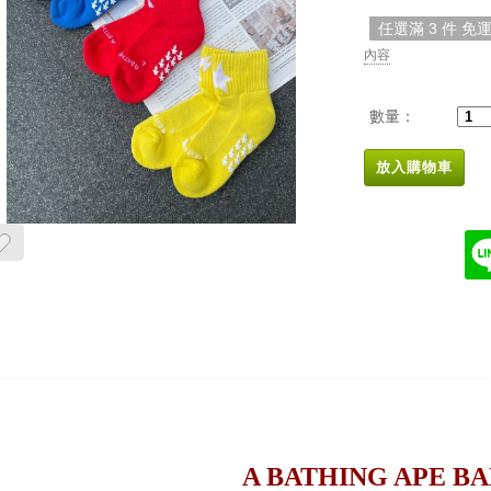
任選滿 3 件 免
內容
數量：
放入購物車