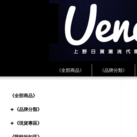
《全部商品》
《品牌分類》
《BEAMS》
《CDG》
《
《PLAY❤川久保玲》
★ LINE 
《全部商品》
《品牌分類》
《現貨專區》
《限時折扣區》