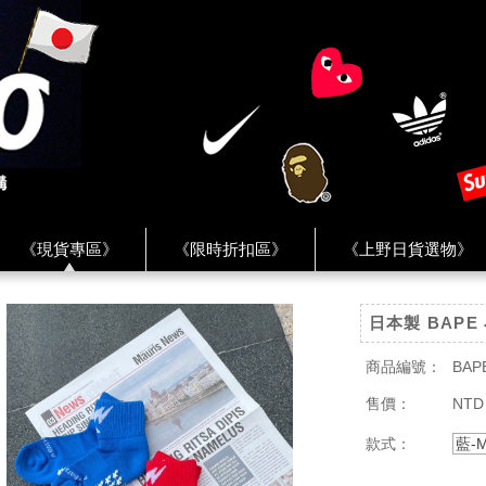
《現貨專區》
《限時折扣區》
《上野日貨選物》
FREAK'S STORE》
《HUMAN MADE》
《Levi’s》
日本製 BAPE
客服 ★
★ Instagram ★
★ Facebook ★
★ Facebo
商品編號：
BAP
售價：
NTD
款式：
藍-