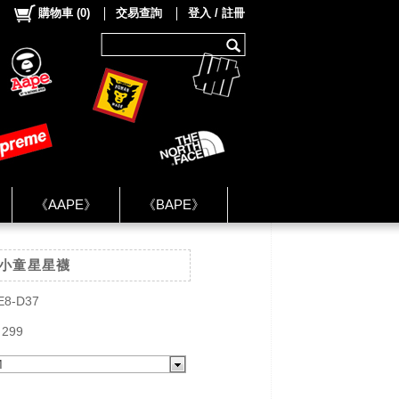
購物車
(
0
)
交易查詢
登入 / 註冊
《AAPE》
《BAPE》
《NIKE》
 小童星星襪
ok Group ★
E8-D37
 299
M