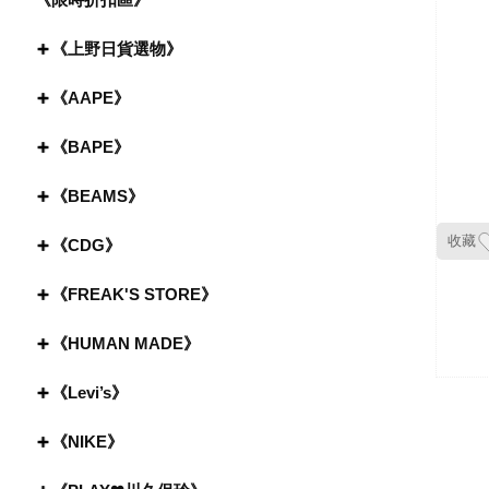
《上野日貨選物》
《AAPE》
《BAPE》
《BEAMS》
收藏
《CDG》
《FREAK'S STORE》
《HUMAN MADE》
《Levi’s》
《NIKE》