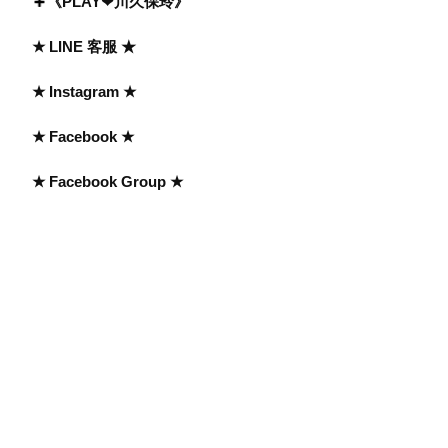
《PLAY❤川久保玲》
★ LINE 客服 ★
★ Instagram ★
★ Facebook ★
★ Facebook Group ★