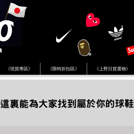
《現貨專區》
《限時折扣區》
《上野日貨選物》
FREAK'S STORE》
《HUMAN MADE》
《Levi’s》
客服 ★
★ Instagram ★
★ Facebook ★
★ Facebo