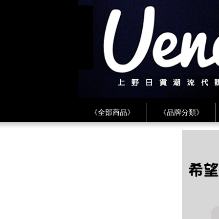
《全部商品》
《品牌分類》
《BEAMS》
《CDG》
《
《PLAY❤川久保玲》
★ LINE 