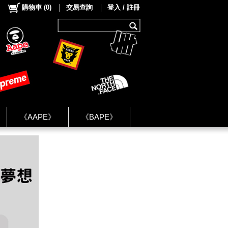
購物車
(
0
)
交易查詢
登入 / 註冊
《AAPE》
《BAPE》
《NIKE》
ok Group ★