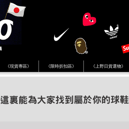
《現貨專區》
《限時折扣區》
《上野日貨選物》
FREAK'S STORE》
《HUMAN MADE》
《Levi’s》
客服 ★
★ Instagram ★
★ Facebook ★
★ Facebo