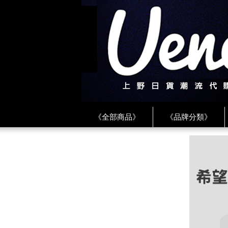
《全部商品》
《品牌分類》
《BEAMS》
《CDG》
《
《PLAY❤川久保玲》
★ LINE 