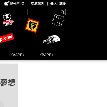
購物車
(
0
)
交易查詢
登入 / 註冊
《AAPE》
《BAPE》
《NIKE》
ok Group ★