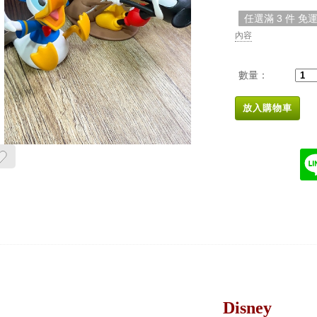
任選滿 3 件 免
內容
數量：
放入購物車