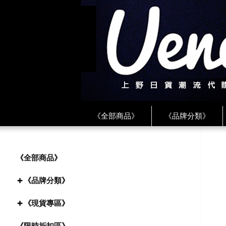
《全部商品》
《品牌分類》
《BEAMS》
《CDG》
《
《PLAY❤川久保玲》
★ LINE 
《全部商品》
《品牌分類》
《現貨專區》
《限時折扣區》