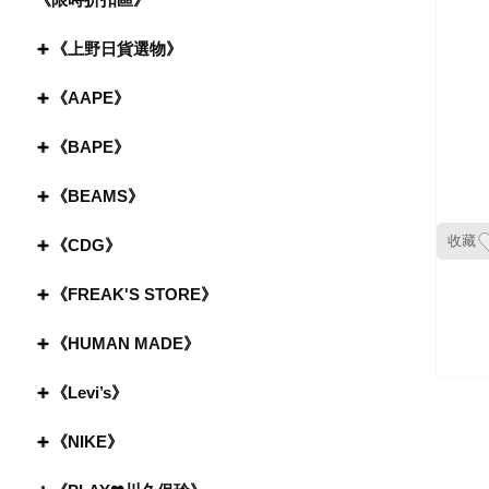
《上野日貨選物》
《AAPE》
《BAPE》
《BEAMS》
收藏
《CDG》
《FREAK'S STORE》
《HUMAN MADE》
《Levi’s》
《NIKE》