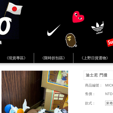
《現貨專區》
《限時折扣區》
《上野日貨選物》
FREAK'S STORE》
《HUMAN MADE》
《Levi’s》
迪士尼 門擋
客服 ★
★ Instagram ★
★ Facebook ★
★ Facebo
商品編號：
MIC
售價：
NTD
款式：
米奇