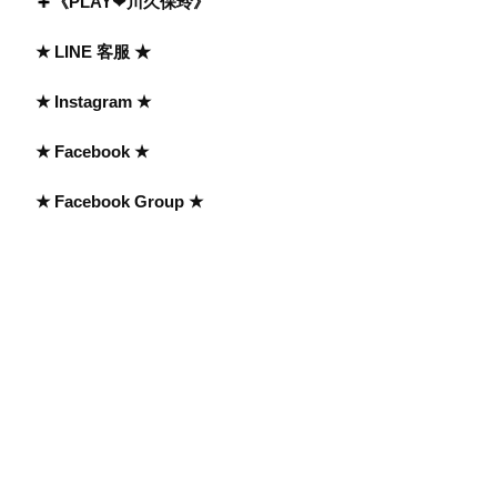
《PLAY❤川久保玲》
★ LINE 客服 ★
★ Instagram ★
★ Facebook ★
★ Facebook Group ★