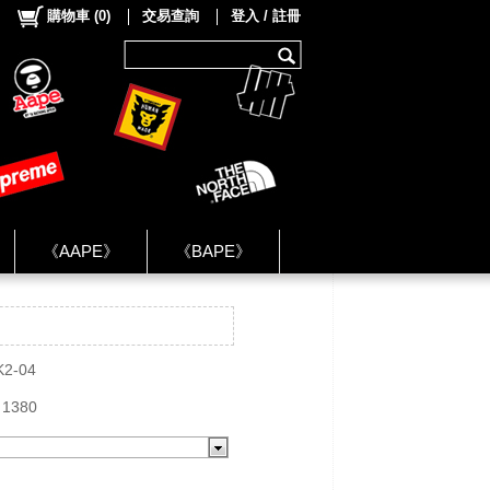
購物車
(
0
)
交易查詢
登入 / 註冊
《AAPE》
《BAPE》
《NIKE》
ok Group ★
K2-04
 1380