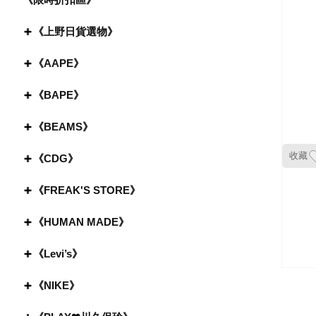
《上野日貨選物》
《AAPE》
《BAPE》
《BEAMS》
收藏
《CDG》
《FREAK'S STORE》
《HUMAN MADE》
《Levi’s》
《NIKE》