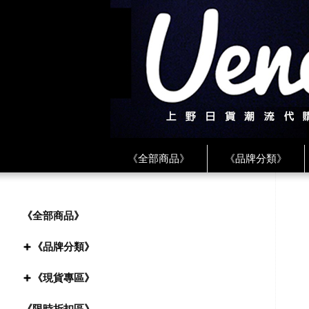
《全部商品》
《品牌分類》
《BEAMS》
《CDG》
《
《PLAY❤川久保玲》
★ LINE 
《全部商品》
《品牌分類》
《現貨專區》
《限時折扣區》