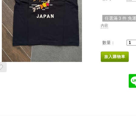
任選滿 3 件 免
內容
數量：
放入購物車