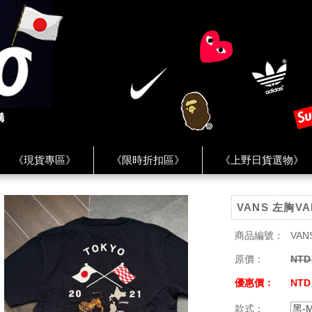
《現貨專區》
《限時折扣區》
《上野日貨選物》
FREAK'S STORE》
《HUMAN MADE》
《Levi’s》
VANS 左胸
客服 ★
★ Instagram ★
★ Facebook ★
★ Facebo
商品編號：
VAN
原價：
NTD
優惠價：
NTD
款式：
黑-