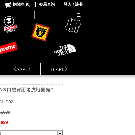
購物車
(
0
)
交易查詢
登入 / 註冊
《AAPE》
《BAPE》
《NIKE》
VANS口袋背面老虎地圖短T
ok Group ★
S1-D02
 1980
 699
M