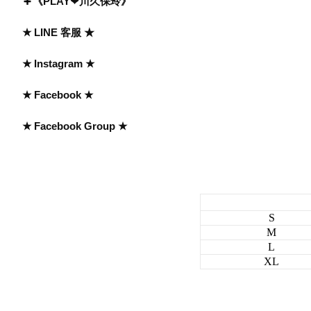
《PLAY❤川久保玲》
★ LINE 客服 ★
★ Instagram ★
★ Facebook ★
★ Facebook Group ★