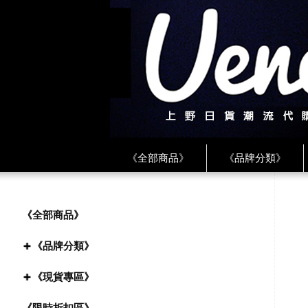
《全部商品》
《品牌分類》
《BEAMS》
《CDG》
《
《PLAY❤川久保玲》
★ LINE 
《全部商品》
《品牌分類》
《現貨專區》
《限時折扣區》