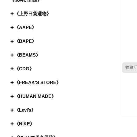
《上野日貨選物》
《AAPE》
《BAPE》
《BEAMS》
收藏
《CDG》
《FREAK'S STORE》
《HUMAN MADE》
《Levi’s》
《NIKE》