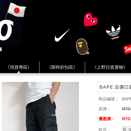
《現貨專區》
《限時折扣區》
《上野日貨選物》
FREAK'S STORE》
《HUMAN MADE》
《Levi’s》
BAPE 左側
客服 ★
★ Instagram ★
★ Facebook ★
★ Facebo
商品編號：
BAP
原價：
NTD
優惠價：
NTD
款式：
藍-S