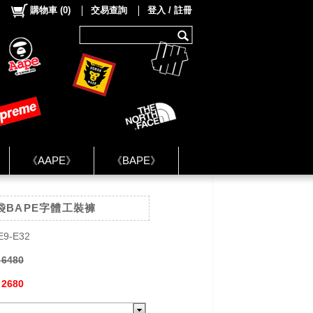
購物車
(
0
)
交易查詢
登入 / 註冊
《AAPE》
《BAPE》
《NIKE》
口袋BAPE字體工裝褲
ok Group ★
E9-E32
 6480
 2680