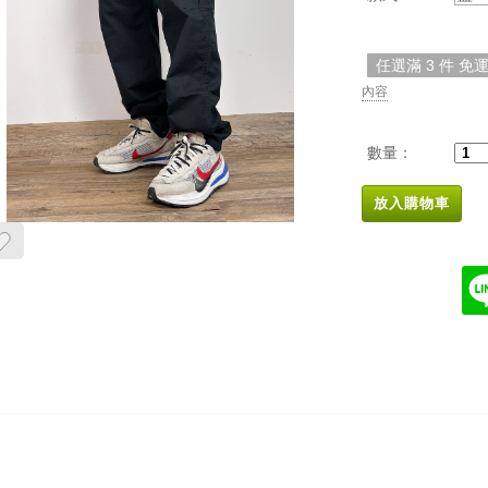
任選滿 3 件 免
內容
數量：
放入購物車