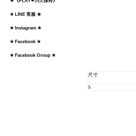
《PLAY❤川久保玲》
★ LINE 客服 ★
★ Instagram ★
★ Facebook ★
★ Facebook Group ★