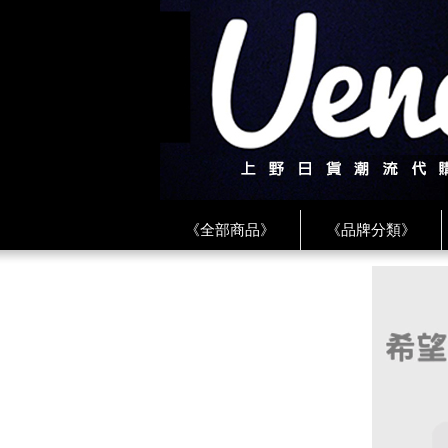
《全部商品》
《品牌分類》
《BEAMS》
《CDG》
《
《PLAY❤川久保玲》
★ LINE 