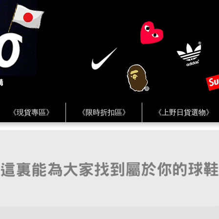
《現貨專區》
《限時折扣區》
《上野日貨選物》
FREAK'S STORE》
《HUMAN MADE》
《Levi’s》
客服 ★
★ Instagram ★
★ Facebook ★
★ Facebo