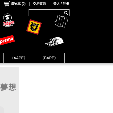
購物車
(
0
)
交易查詢
登入 / 註冊
《AAPE》
《BAPE》
《NIKE》
ok Group ★