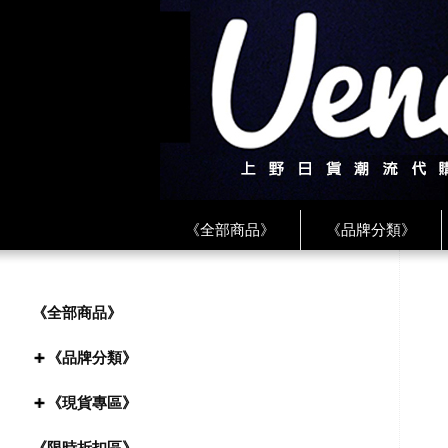
《全部商品》
《品牌分類》
《BEAMS》
《CDG》
《
《PLAY❤川久保玲》
★ LINE 
《全部商品》
《品牌分類》
《現貨專區》
《限時折扣區》