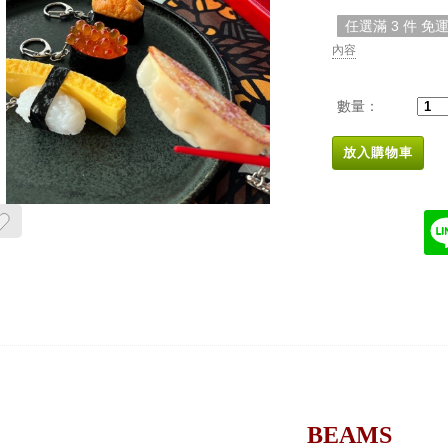
任選滿 3 件 免
內容
數量：
放入購物車