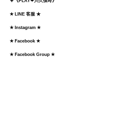
《PLAY❤川久保玲》
★ LINE 客服 ★
★ Instagram ★
★ Facebook ★
★ Facebook Group ★