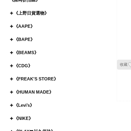
《上野日貨選物》
《AAPE》
《BAPE》
《BEAMS》
收藏
《CDG》
《FREAK'S STORE》
《HUMAN MADE》
《Levi’s》
《NIKE》