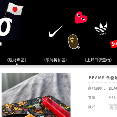
《現貨專區》
《限時折扣區》
《上野日貨選物》
FREAK'S STORE》
《HUMAN MADE》
《Levi’s》
BEAMS 食物
客服 ★
★ Instagram ★
★ Facebook ★
★ Facebo
商品編號：
BEA
售價：
NTD
款式：
請選