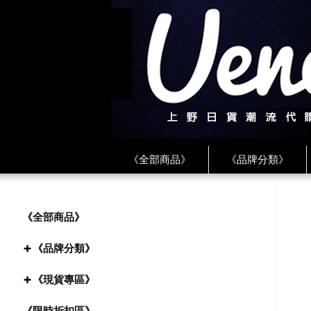
《全部商品》
《品牌分類》
《BEAMS》
《CDG》
《
《PLAY❤川久保玲》
★ LINE 
《全部商品》
《品牌分類》
《現貨專區》
《限時折扣區》