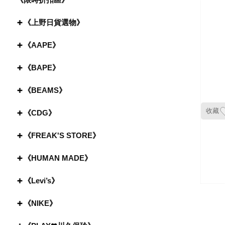
《上野日貨選物》
《AAPE》
《BAPE》
《BEAMS》
收藏
《CDG》
《FREAK'S STORE》
《HUMAN MADE》
《Levi’s》
《NIKE》