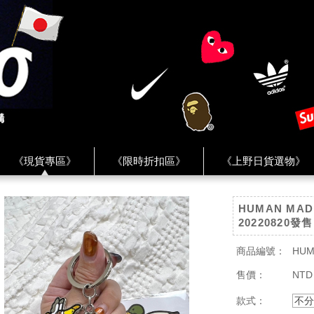
《現貨專區》
《限時折扣區》
《上野日貨選物》
FREAK'S STORE》
《HUMAN MADE》
《Levi’s》
HUMAN MA
客服 ★
★ Instagram ★
★ Facebook ★
★ Facebo
20220820發售
商品編號：
HUM
售價：
NTD
款式：
不分