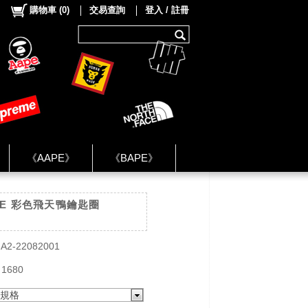
購物車
(
0
)
交易查詢
登入 / 註冊
《AAPE》
《BAPE》
《NIKE》
DE 彩色飛天鴨鑰匙圈
ok Group ★
A2-22082001
 1680
規格