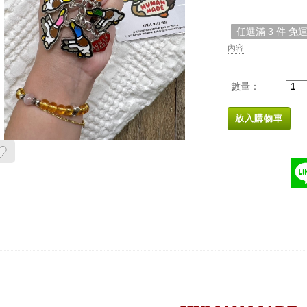
任選滿 3 件 免
內容
數量：
放入購物車