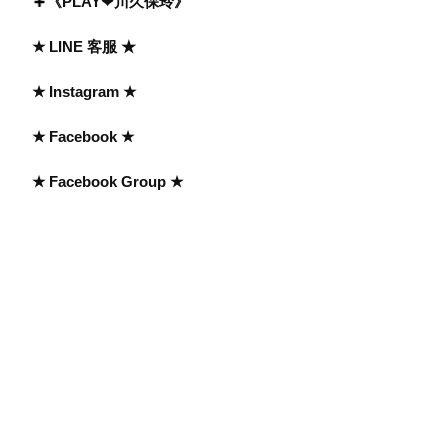
《PLAY❤川久保玲》
★ LINE 客服 ★
★ Instagram ★
★ Facebook ★
★ Facebook Group ★