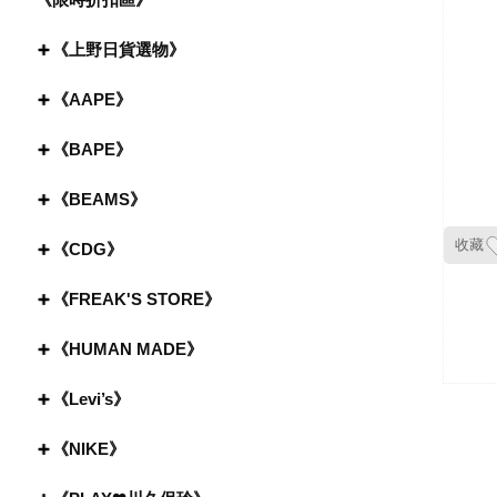
《上野日貨選物》
《AAPE》
《BAPE》
《BEAMS》
收藏
《CDG》
《FREAK'S STORE》
《HUMAN MADE》
《Levi’s》
《NIKE》