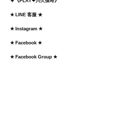
《PLAY❤川久保玲》
★ LINE 客服 ★
★ Instagram ★
★ Facebook ★
★ Facebook Group ★