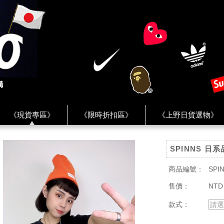
《現貨專區》
《限時折扣區》
《上野日貨選物》
FREAK'S STORE》
《HUMAN MADE》
《Levi’s》
SPINNS 日
客服 ★
★ Instagram ★
★ Facebook ★
★ Facebo
商品編號：
SPIN
售價：
NTD
款式：
請選