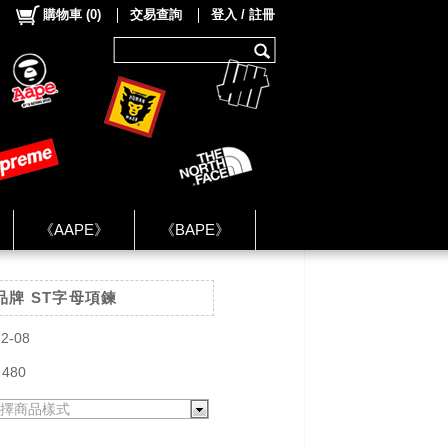
購物車
(
0
)
交易查詢
登入 / 註冊
《AAPE》
《BAPE》
《NIKE》
系品牌 ST字母項鍊
ok Group ★
2-08
 480
擇商品樣式