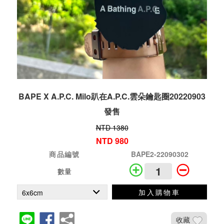
BAPE X A.P.C. Milo趴在A.P.C.雲朵鑰匙圈20220903
發售
NTD 1380
NTD 980
商品編號
BAPE2-22090302
數量
加入購物車
收藏