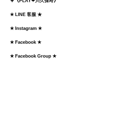
《PLAY❤川久保玲》
★ LINE 客服 ★
★ Instagram ★
★ Facebook ★
★ Facebook Group ★