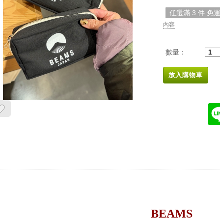
任選滿 3 件 免
內容
數量：
放入購物車