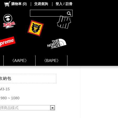
購物車
(
0
)
交易查詢
登入 / 註冊
《AAPE》
《BAPE》
《NIKE》
o收納包
ok Group ★
M3-15
980 ~ 1080
擇商品樣式