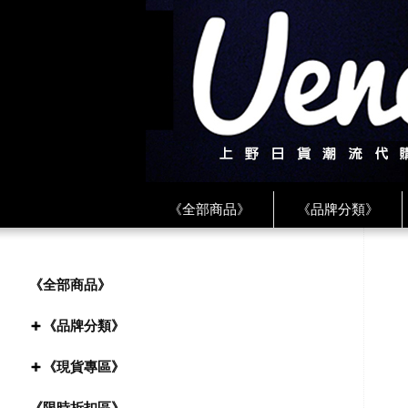
《全部商品》
《品牌分類》
《BEAMS》
《CDG》
《
《PLAY❤川久保玲》
★ LINE 
《全部商品》
《品牌分類》
《現貨專區》
《限時折扣區》