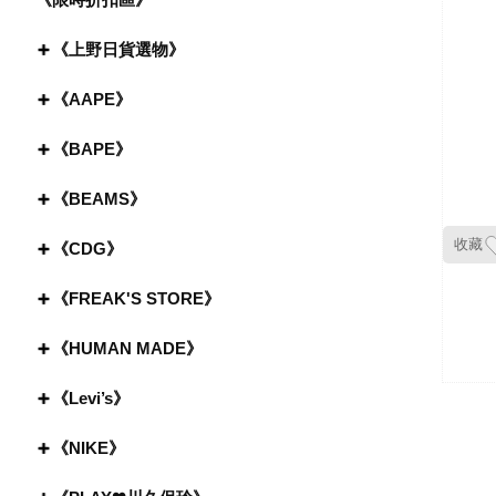
《上野日貨選物》
《AAPE》
《BAPE》
《BEAMS》
收藏
《CDG》
《FREAK'S STORE》
《HUMAN MADE》
《Levi’s》
《NIKE》