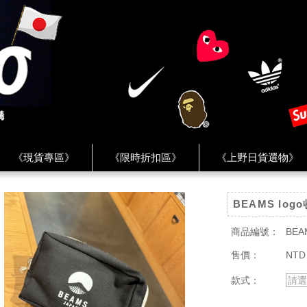
《現貨專區》
《限時折扣區》
《上野日貨選物》
FREAK'S STORE》
《HUMAN MADE》
《Levi’s》
BEAMS log
客服 ★
★ Instagram ★
★ Facebook ★
★ Facebo
商品編號：
BEA
售價：
NTD 
款式：
請選