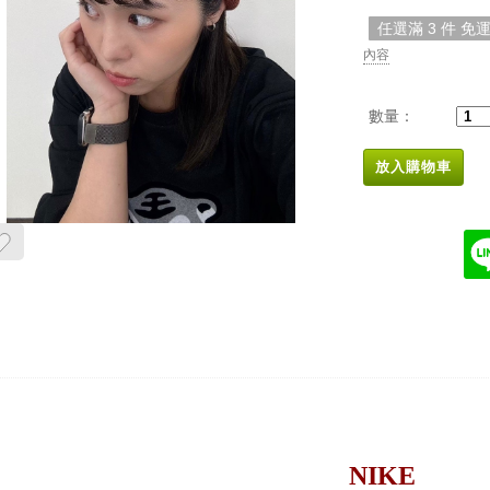
任選滿 3 件 免
內容
數量：
放入購物車