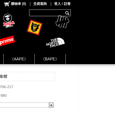
購物車
(
0
)
交易查詢
登入 / 註冊
《AAPE》
《BAPE》
《NIKE》
針織帽
ok Group ★
706-217
 980