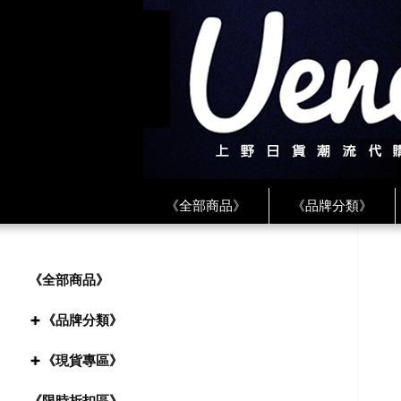
《全部商品》
《品牌分類》
《BEAMS》
《CDG》
《
《PLAY❤川久保玲》
★ LINE 
《全部商品》
《品牌分類》
《現貨專區》
《限時折扣區》