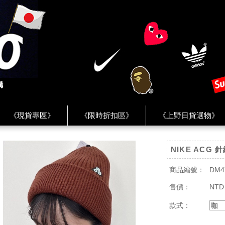
《現貨專區》
《限時折扣區》
《上野日貨選物》
FREAK'S STORE》
《HUMAN MADE》
《Levi’s》
NIKE ACG 
客服 ★
★ Instagram ★
★ Facebook ★
★ Facebo
商品編號：
DM4
售價：
NTD
款式：
咖