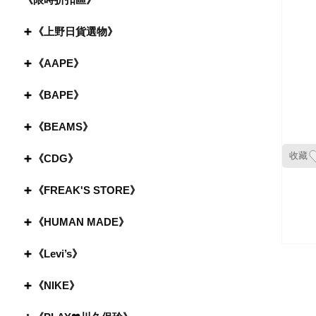
《上野日貨選物》
《AAPE》
《BAPE》
《BEAMS》
收藏
《CDG》
《FREAK'S STORE》
《HUMAN MADE》
《Levi’s》
《NIKE》