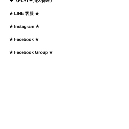
《PLAY❤川久保玲》
★ LINE 客服 ★
★ Instagram ★
★ Facebook ★
★ Facebook Group ★