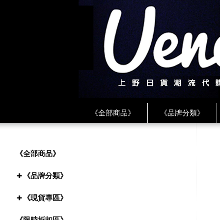
《全部商品》
《品牌分類》
《BEAMS》
《CDG》
《
《PLAY❤川久保玲》
★ LINE 
《全部商品》
《品牌分類》
《現貨專區》
《限時折扣區》