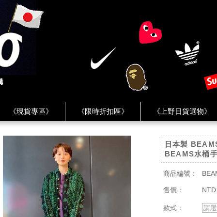
《現貨專區》
《限時折扣區》
《上野日貨選物》
FREAK'S STORE》
《HUMAN MADE》
《Levi’s》
日本製 BEAM
客服 ★
★ Instagram ★
★ Facebook ★
★ Facebo
BEAMS水桶
商品編號：
BEA
售價：
NTD
款式：
請選