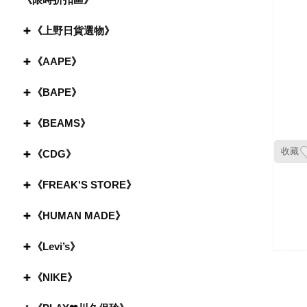
《上野日貨選物》
《AAPE》
《BAPE》
《BEAMS》
收藏
《CDG》
《FREAK'S STORE》
《HUMAN MADE》
《Levi’s》
《NIKE》