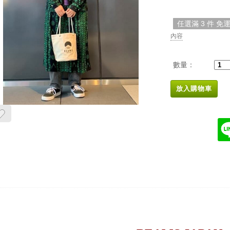
任選滿 3 件 免
內容
數量：
放入購物車