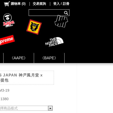
購物車
(
0
)
交易查詢
登入 / 註冊
《AAPE》
《BAPE》
《NIKE》
S JAPAN 神戸風月堂 x
ok Group ★
手提包
M3-19
 1380
擇商品樣式