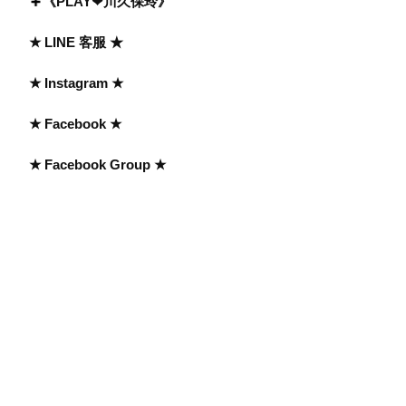
《PLAY❤川久保玲》
★ LINE 客服 ★
★ Instagram ★
★ Facebook ★
★ Facebook Group ★