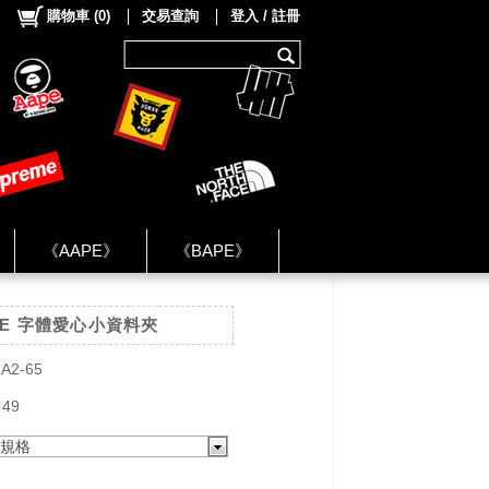
購物車
(
0
)
交易查詢
登入 / 註冊
《AAPE》
《BAPE》
《NIKE》
DE 字體愛心小資料夾
ok Group ★
A2-65
 49
規格