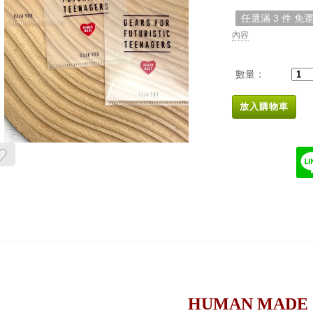
任選滿 3 件 免
內容
數量：
放入購物車