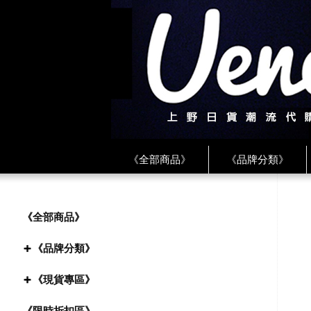
《全部商品》
《品牌分類》
《BEAMS》
《CDG》
《
《PLAY❤川久保玲》
★ LINE 
《全部商品》
《品牌分類》
《現貨專區》
《限時折扣區》