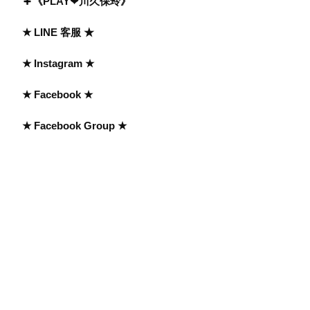
《PLAY❤川久保玲》
★ LINE 客服 ★
★ Instagram ★
★ Facebook ★
★ Facebook Group ★