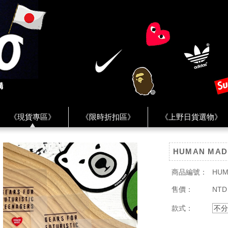
《現貨專區》
《限時折扣區》
《上野日貨選物》
FREAK'S STORE》
《HUMAN MADE》
《Levi’s》
HUMAN MA
客服 ★
★ Instagram ★
★ Facebook ★
★ Facebo
商品編號：
HUM
售價：
NTD
款式：
不分