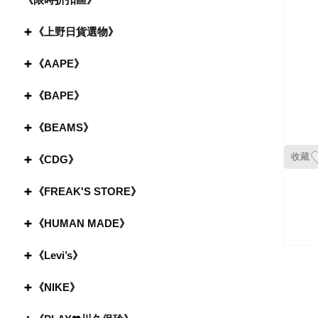
《上野日貨選物》
《AAPE》
《BAPE》
《BEAMS》
收藏
《CDG》
《FREAK'S STORE》
《HUMAN MADE》
《Levi’s》
《NIKE》