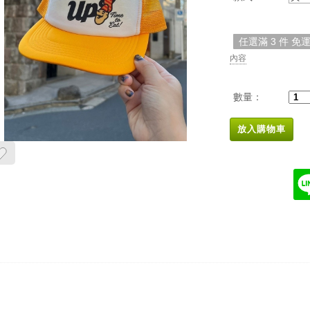
任選滿 3 件 免
內容
數量：
放入購物車