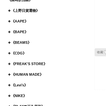
《上野日貨選物》
《AAPE》
《BAPE》
《BEAMS》
收藏
《CDG》
《FREAK'S STORE》
《HUMAN MADE》
《Levi’s》
《NIKE》