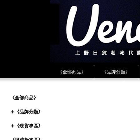
《全部商品》
《品牌分類》
《BEAMS》
《CDG》
《
《PLAY❤川久保玲》
★ LINE 
《全部商品》
《品牌分類》
《現貨專區》
《限時折扣區》