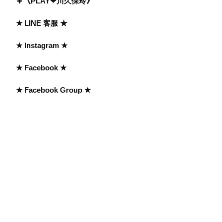
《PLAY❤川久保玲》
★ LINE 客服 ★
★ Instagram ★
★ Facebook ★
★ Facebook Group ★