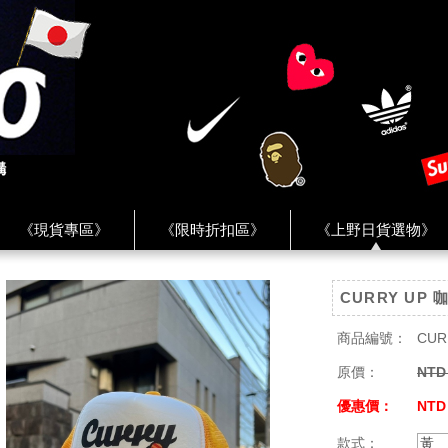
《現貨專區》
《限時折扣區》
《上野日貨選物》
FREAK'S STORE》
《HUMAN MADE》
《Levi’s》
CURRY UP
客服 ★
★ Instagram ★
★ Facebook ★
★ Facebo
商品編號：
CUR
原價：
NTD
優惠價：
NTD
款式：
黃