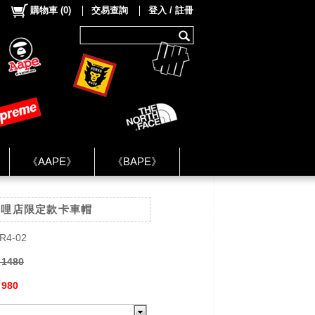
購物車
(
0
)
交易查詢
登入 / 註冊
《AAPE》
《BAPE》
《NIKE》
 咖哩店限定款卡車帽
ok Group ★
R4-02
 1480
 980