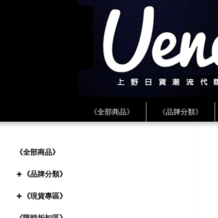
《全部商品》
《品牌分類》
《BEAMS》
《CDG》
《
《PLAY❤川久保玲》
★ LINE 
《全部商品》
《品牌分類》
《現貨專區》
《限時折扣區》