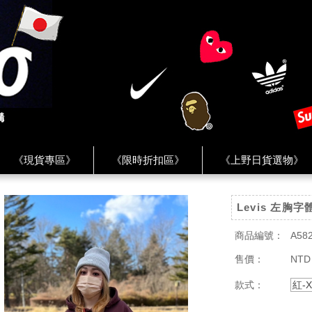
《現貨專區》
《限時折扣區》
《上野日貨選物》
FREAK'S STORE》
《HUMAN MADE》
《Levi’s》
Levis 左胸
客服 ★
★ Instagram ★
★ Facebook ★
★ Facebo
商品編號：
A58
售價：
NTD
款式：
紅-X