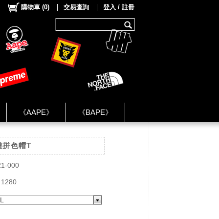
購物車
(
0
)
交易查詢
登入 / 註冊
《AAPE》
《BAPE》
《NIKE》
字體拼色帽T
ok Group ★
21-000
 1280
L