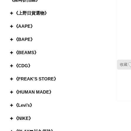
《上野日貨選物》
《AAPE》
《BAPE》
《BEAMS》
收藏
《CDG》
《FREAK'S STORE》
《HUMAN MADE》
《Levi’s》
《NIKE》