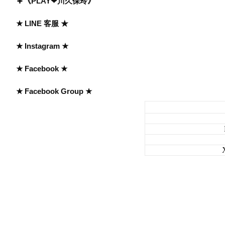
《PLAY❤川久保玲》
★ LINE 客服 ★
★ Instagram ★
★ Facebook ★
★ Facebook Group ★