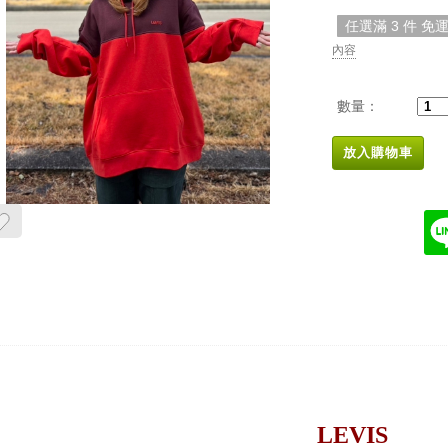
任選滿 3 件 免
內容
數量：
放入購物車