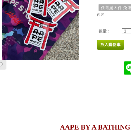
任選滿 3 件 免
內容
數量：
放入購物車