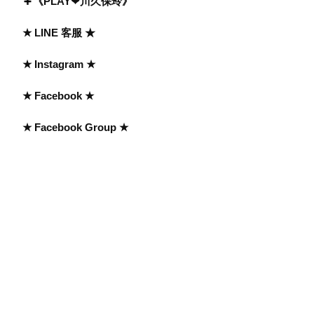
《PLAY❤川久保玲》
★ LINE 客服 ★
★ Instagram ★
★ Facebook ★
★ Facebook Group ★