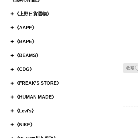
《上野日貨選物》
《AAPE》
《BAPE》
《BEAMS》
收藏
《CDG》
《FREAK'S STORE》
《HUMAN MADE》
《Levi’s》
《NIKE》