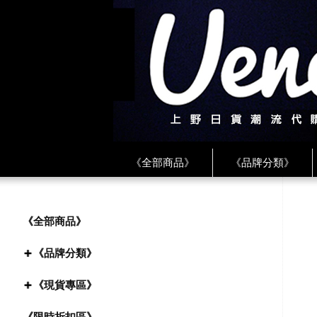
《全部商品》
《品牌分類》
《BEAMS》
《CDG》
《
《PLAY❤川久保玲》
★ LINE 
《全部商品》
《品牌分類》
《現貨專區》
《限時折扣區》