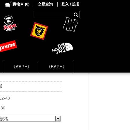
購物車
(
0
)
交易查詢
登入 / 註冊
《AAPE》
《BAPE》
《NIKE》
紙
ok Group ★
E2-48
 80
規格