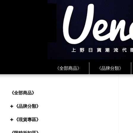
《全部商品》
《品牌分類》
《BEAMS》
《CDG》
《
《PLAY❤川久保玲》
★ LINE 
《全部商品》
《品牌分類》
《現貨專區》
《限時折扣區》