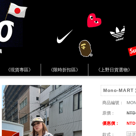
《現貨專區》
《限時折扣區》
《上野日貨選物》
FREAK'S STORE》
《HUMAN MADE》
《Levi’s》
Mono-MAR
客服 ★
★ Instagram ★
★ Facebook ★
★ Facebo
商品編號：
MON
原價：
NTD
優惠價：
NTD
款式：
請選