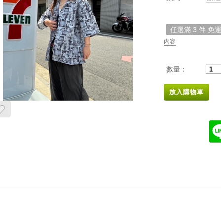
任選滿 3 件 免
內容
數量：
放入購物車