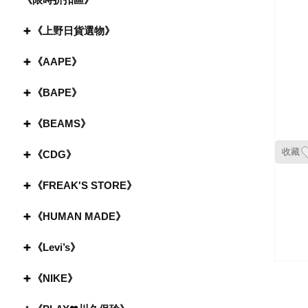
《上野日貨選物》
《AAPE》
《BAPE》
《BEAMS》
收藏
《CDG》
《FREAK'S STORE》
《HUMAN MADE》
《Levi’s》
《NIKE》