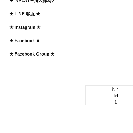
《PLAY❤川久保玲》
★ LINE 客服 ★
★ Instagram ★
★ Facebook ★
★ Facebook Group ★