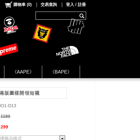
購物車
(
0
)
交易查詢
登入 / 註冊
《AAPE》
《BAPE》
《NIKE》
T 滿版圖樣開領短襯
ok Group ★
O1-D13
 1180
 299
擇商品樣式