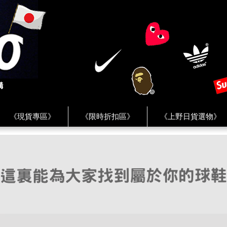
《現貨專區》
《限時折扣區》
《上野日貨選物》
FREAK'S STORE》
《HUMAN MADE》
《Levi’s》
客服 ★
★ Instagram ★
★ Facebook ★
★ Facebo