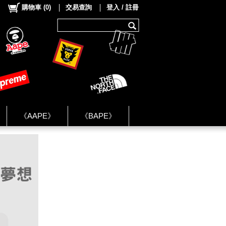
購物車
(
0
)
交易查詢
登入 / 註冊
《AAPE》
《BAPE》
《NIKE》
ok Group ★