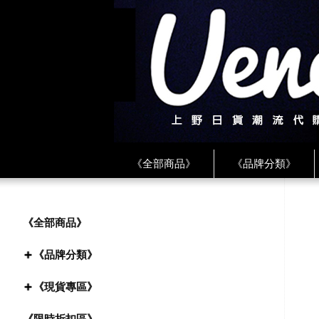
《全部商品》
《品牌分類》
《BEAMS》
《CDG》
《
《PLAY❤川久保玲》
★ LINE 
《全部商品》
《品牌分類》
《現貨專區》
《限時折扣區》