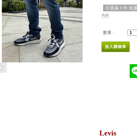
任選滿 3 件 免
內容
數量：
放入購物車