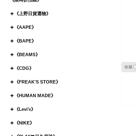
《上野日貨選物》
《AAPE》
《BAPE》
《BEAMS》
收藏
《CDG》
《FREAK'S STORE》
《HUMAN MADE》
《Levi’s》
《NIKE》