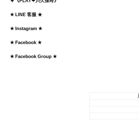
《PLAY❤川久保玲》
★ LINE 客服 ★
★ Instagram ★
★ Facebook ★
★ Facebook Group ★