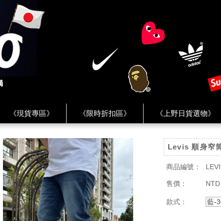
《現貨專區》
《限時折扣區》
《上野日貨選物》
FREAK'S STORE》
《HUMAN MADE》
《Levi’s》
Levis 順身
客服 ★
★ Instagram ★
★ Facebook ★
★ Facebo
商品編號：
LEVI
售價：
NTD
款式：
藍-3