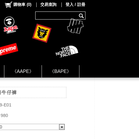
購物車
(
0
)
交易查詢
登入 / 註冊
《AAPE》
《BAPE》
《NIKE》
窄筒牛仔褲
ok Group ★
9-E01
 980
0