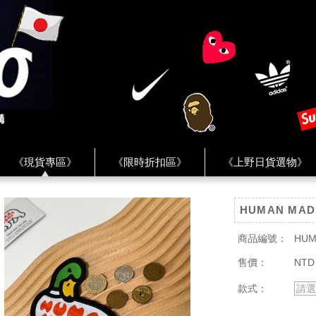
《現貨專區》
《限時折扣區》
《上野日貨選物》
FREAK'S STORE》
《HUMAN MADE》
《Levi’s》
HUMAN MA
客服 ★
★ Instagram ★
★ Facebook ★
★ Facebo
商品編號：
HUM
售價：
NTD
款式：
請選