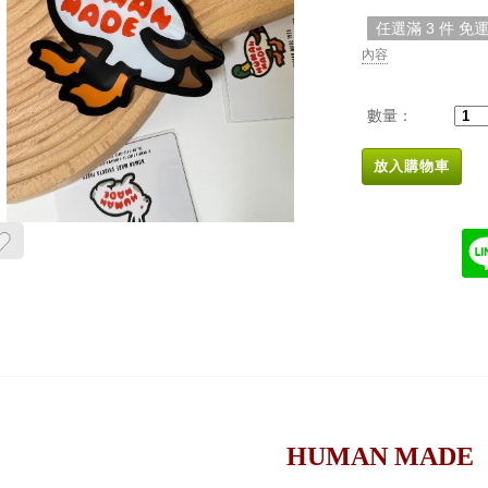
任選滿 3 件 免
內容
數量：
放入購物車