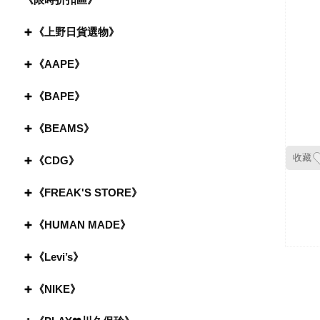
《上野日貨選物》
《AAPE》
《BAPE》
《BEAMS》
收藏
《CDG》
《FREAK'S STORE》
《HUMAN MADE》
《Levi’s》
《NIKE》