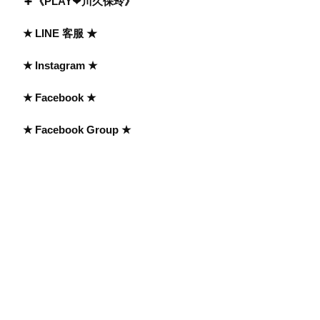
《PLAY❤川久保玲》
★ LINE 客服 ★
★ Instagram ★
★ Facebook ★
★ Facebook Group ★