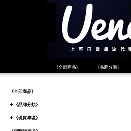
《全部商品》
《品牌分類》
《BEAMS》
《CDG》
《
《PLAY❤川久保玲》
★ LINE 
《全部商品》
《品牌分類》
《現貨專區》
《限時折扣區》