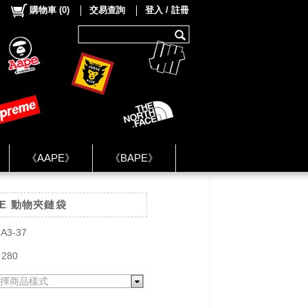
購物車
(
0
)
交易查詢
登入 / 註冊
《AAPE》
《BAPE》
《NIKE》
DE 動物夾鏈袋
ok Group ★
A3-37
 280
擇商品樣式