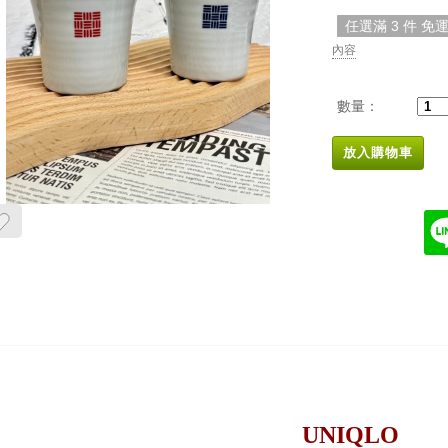
任選滿 3 件 免
內容
數量：
放入購物車