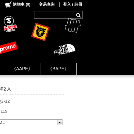
購物車
(
0
)
交易查詢
登入 / 註冊
《AAPE》
《BAPE》
《NIKE》
瓷杯2入
ok Group ★
Q2-12
 119
ML