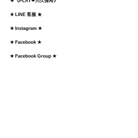
《PLAY❤川久保玲》
★ LINE 客服 ★
★ Instagram ★
★ Facebook ★
★ Facebook Group ★