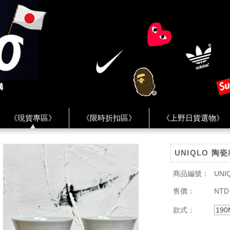
《現貨專區》
《限時折扣區》
《上野日貨選物》
FREAK'S STORE》
《HUMAN MADE》
《Levi’s》
UNIQLO 陶
客服 ★
★ Instagram ★
★ Facebook ★
★ Facebo
商品編號：
UNI
售價：
NTD
款式：
190