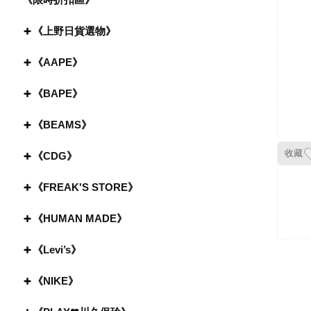
《上野日貨選物》
《AAPE》
《BAPE》
《BEAMS》
收藏
《CDG》
《FREAK'S STORE》
《HUMAN MADE》
《Levi’s》
《NIKE》