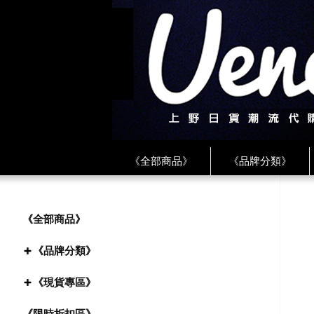
《全部商品》
《品牌分類》
《BEAMS》
《CDG》
《
《PLAY❤川久保玲》
★ LINE 
《全部商品》
《品牌分類》
《現貨專區》
《限時折扣區》