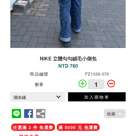
NIKE 立體勾勾絨毛小側包
NTD 780
商品編號
FZ1326-370
數量
加入購物車
收藏
任選滿 3 件 免運費
滿 5000 元 免運費