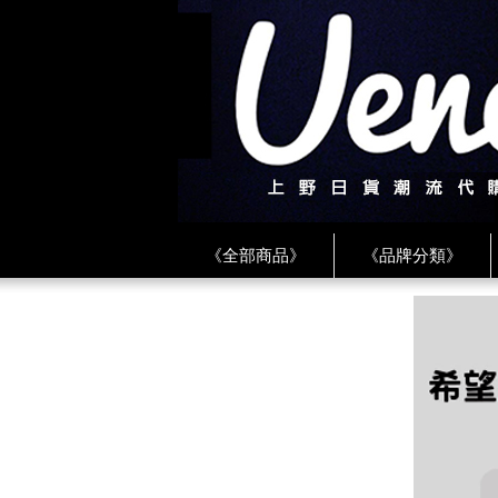
《全部商品》
《品牌分類》
《BEAMS》
《CDG》
《
《PLAY❤川久保玲》
★ LINE 