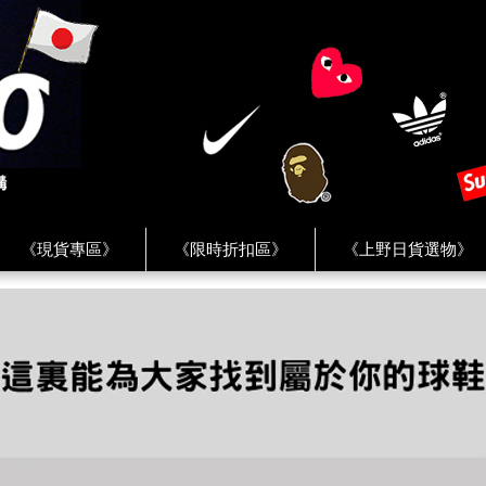
《現貨專區》
《限時折扣區》
《上野日貨選物》
FREAK'S STORE》
《HUMAN MADE》
《Levi’s》
客服 ★
★ Instagram ★
★ Facebook ★
★ Facebo