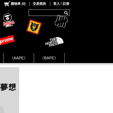
購物車
(
0
)
交易查詢
登入 / 註冊
《AAPE》
《BAPE》
《NIKE》
ok Group ★