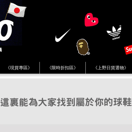
《現貨專區》
《限時折扣區》
《上野日貨選物》
FREAK'S STORE》
《HUMAN MADE》
《Levi’s》
客服 ★
★ Instagram ★
★ Facebook ★
★ Facebo