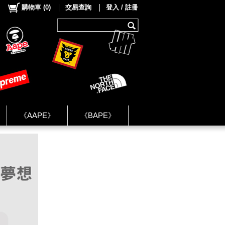
購物車
(
0
)
交易查詢
登入 / 註冊
《AAPE》
《BAPE》
《NIKE》
ok Group ★