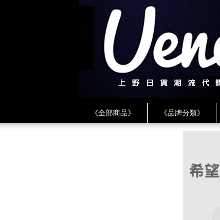
《全部商品》
《品牌分類》
《BEAMS》
《CDG》
《
《PLAY❤川久保玲》
★ LINE 