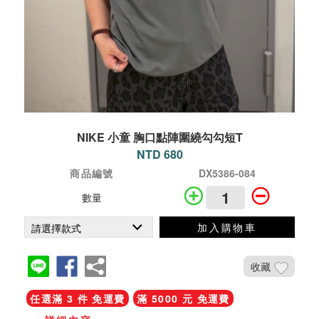
NIKE 小童 胸口點陣圍繞勾勾短T
NTD 680
商品編號
DX5386-084
數量
加入購物車
收藏
任選滿 3 件 免運費
滿 5000 元 免運費