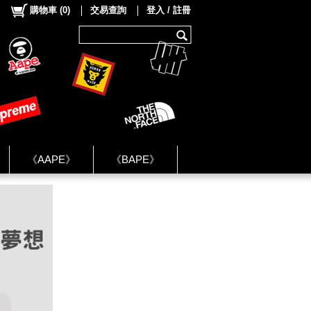
購物車
(
0
)
交易查詢
登入 / 註冊
《AAPE》
《BAPE》
《NIKE》
ok Group ★