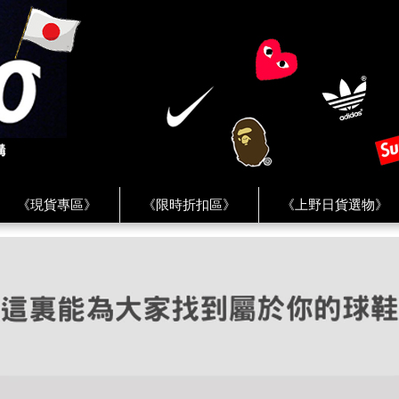
《現貨專區》
《限時折扣區》
《上野日貨選物》
FREAK'S STORE》
《HUMAN MADE》
《Levi’s》
客服 ★
★ Instagram ★
★ Facebook ★
★ Facebo