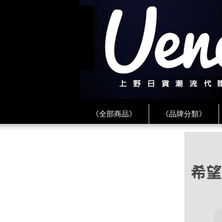
《全部商品》
《品牌分類》
《BEAMS》
《CDG》
《
《PLAY❤川久保玲》
★ LINE 