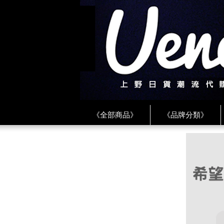
《全部商品》
《品牌分類》
《BEAMS》
《CDG》
《
《PLAY❤川久保玲》
★ LINE 