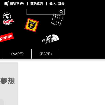
購物車
(
0
)
交易查詢
登入 / 註冊
《AAPE》
《BAPE》
《NIKE》
ok Group ★