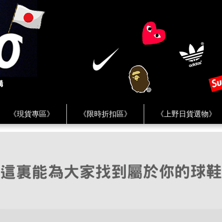
《現貨專區》
《限時折扣區》
《上野日貨選物》
FREAK'S STORE》
《HUMAN MADE》
《Levi’s》
客服 ★
★ Instagram ★
★ Facebook ★
★ Facebo