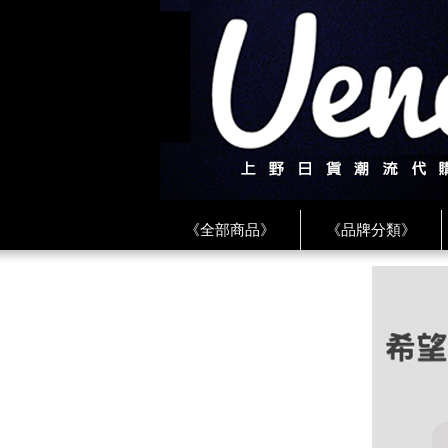
《全部商品》
《品牌分類》
《BEAMS》
《CDG》
《
《PLAY❤川久保玲》
★ LINE 