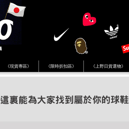
《現貨專區》
《限時折扣區》
《上野日貨選物》
FREAK'S STORE》
《HUMAN MADE》
《Levi’s》
客服 ★
★ Instagram ★
★ Facebook ★
★ Facebo