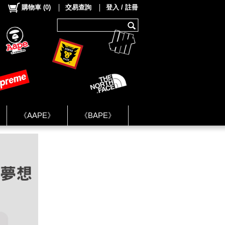
購物車
(
0
)
交易查詢
登入 / 註冊
《AAPE》
《BAPE》
《NIKE》
ok Group ★