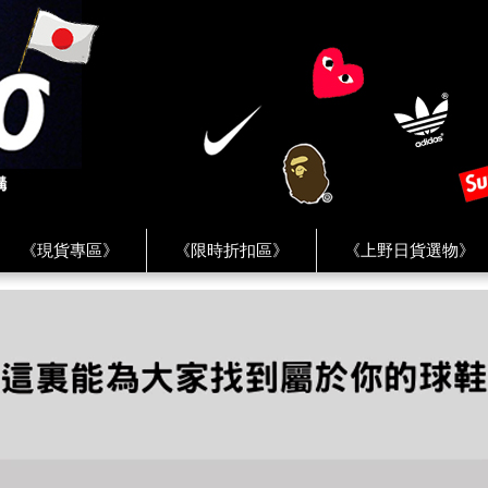
《現貨專區》
《限時折扣區》
《上野日貨選物》
FREAK'S STORE》
《HUMAN MADE》
《Levi’s》
客服 ★
★ Instagram ★
★ Facebook ★
★ Facebo