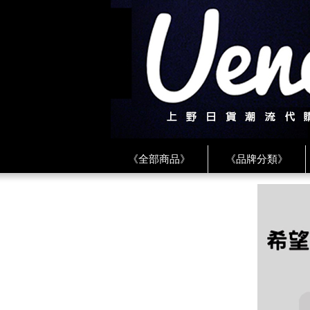
《全部商品》
《品牌分類》
《BEAMS》
《CDG》
《
《PLAY❤川久保玲》
★ LINE 