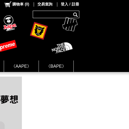
購物車
(
0
)
交易查詢
登入 / 註冊
《AAPE》
《BAPE》
《NIKE》
ok Group ★