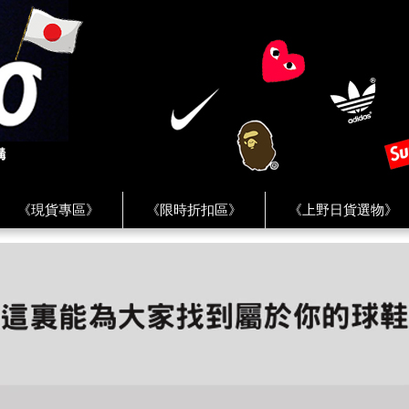
《現貨專區》
《限時折扣區》
《上野日貨選物》
FREAK'S STORE》
《HUMAN MADE》
《Levi’s》
客服 ★
★ Instagram ★
★ Facebook ★
★ Facebo