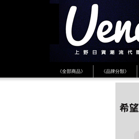
《全部商品》
《品牌分類》
《BEAMS》
《CDG》
《
《PLAY❤川久保玲》
★ LINE 