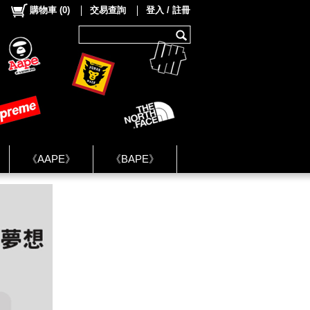
購物車
(
0
)
交易查詢
登入 / 註冊
《AAPE》
《BAPE》
《NIKE》
ok Group ★