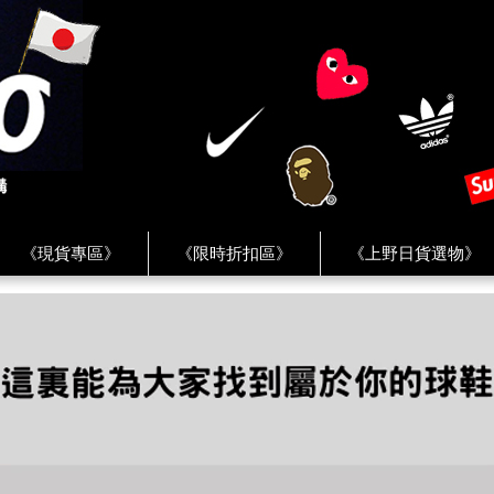
《現貨專區》
《限時折扣區》
《上野日貨選物》
FREAK'S STORE》
《HUMAN MADE》
《Levi’s》
客服 ★
★ Instagram ★
★ Facebook ★
★ Facebo