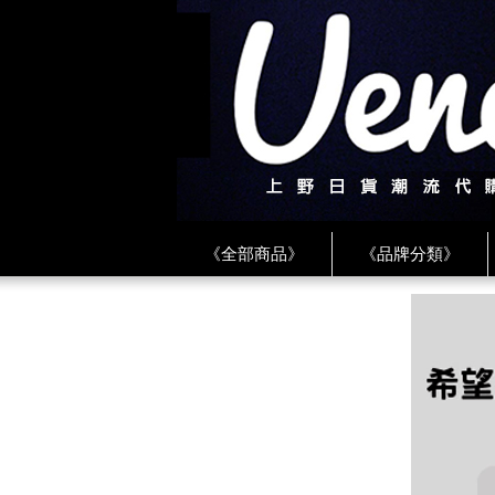
《全部商品》
《品牌分類》
《BEAMS》
《CDG》
《
《PLAY❤川久保玲》
★ LINE 