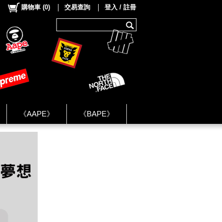
購物車
(
0
)
交易查詢
登入 / 註冊
《AAPE》
《BAPE》
《NIKE》
ok Group ★