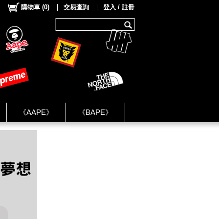
購物車
(
0
)
交易查詢
登入 / 註冊
《AAPE》
《BAPE》
《NIKE》
ok Group ★