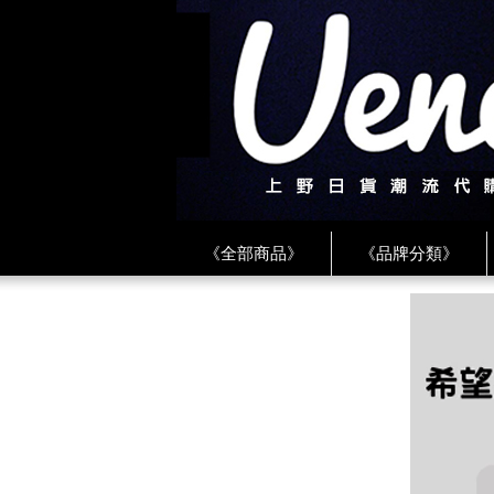
《全部商品》
《品牌分類》
《BEAMS》
《CDG》
《
《PLAY❤川久保玲》
★ LINE 