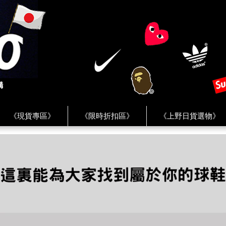
《現貨專區》
《限時折扣區》
《上野日貨選物》
FREAK'S STORE》
《HUMAN MADE》
《Levi’s》
客服 ★
★ Instagram ★
★ Facebook ★
★ Facebo