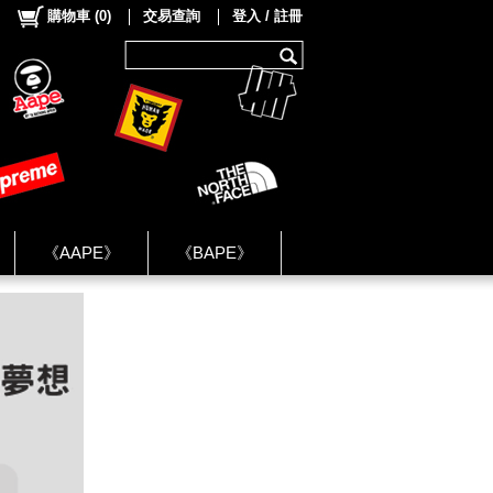
購物車
(
0
)
交易查詢
登入 / 註冊
《AAPE》
《BAPE》
《NIKE》
ok Group ★