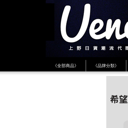
《全部商品》
《品牌分類》
《BEAMS》
《CDG》
《
《PLAY❤川久保玲》
★ LINE 