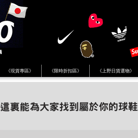
《現貨專區》
《限時折扣區》
《上野日貨選物》
FREAK'S STORE》
《HUMAN MADE》
《Levi’s》
客服 ★
★ Instagram ★
★ Facebook ★
★ Facebo