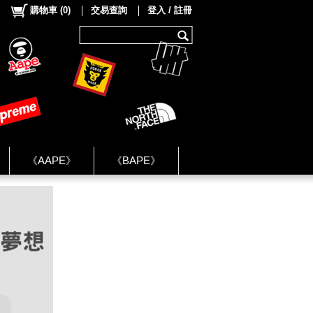
購物車
(
0
)
交易查詢
登入 / 註冊
《AAPE》
《BAPE》
《NIKE》
ok Group ★