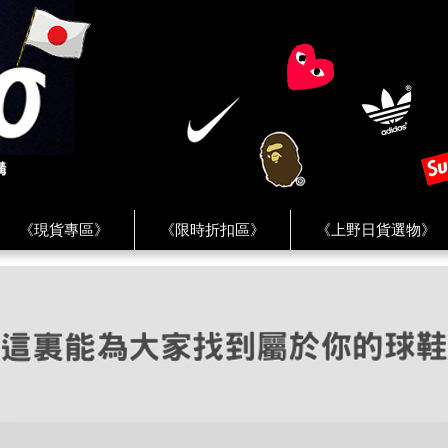
《現貨專區》
《限時折扣區》
《上野日貨選物》
FREAK'S STORE》
《HUMAN MADE》
《Levi’s》
客服 ★
★ Instagram ★
★ Facebook ★
★ Facebo