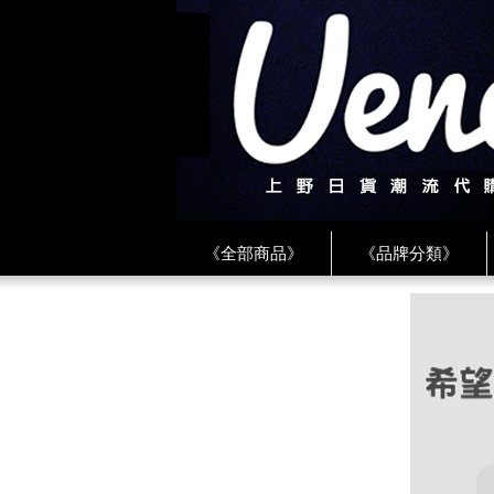
《全部商品》
《品牌分類》
《BEAMS》
《CDG》
《
《PLAY❤川久保玲》
★ LINE 