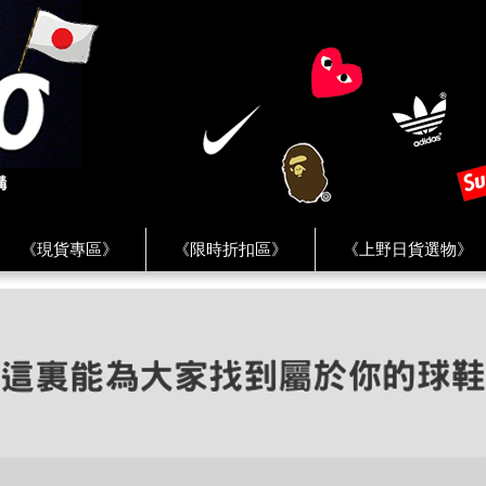
《現貨專區》
《限時折扣區》
《上野日貨選物》
FREAK'S STORE》
《HUMAN MADE》
《Levi’s》
客服 ★
★ Instagram ★
★ Facebook ★
★ Facebo