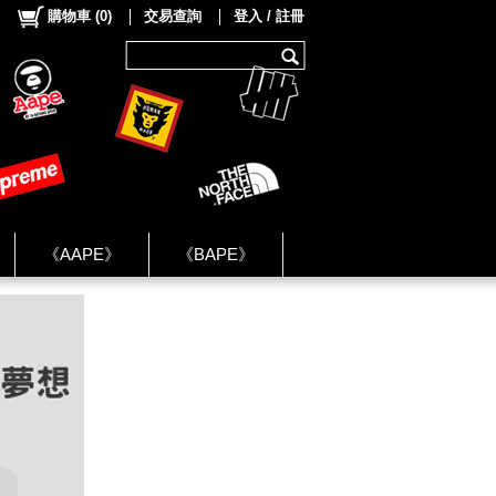
購物車
(
0
)
交易查詢
登入 / 註冊
《AAPE》
《BAPE》
《NIKE》
ok Group ★