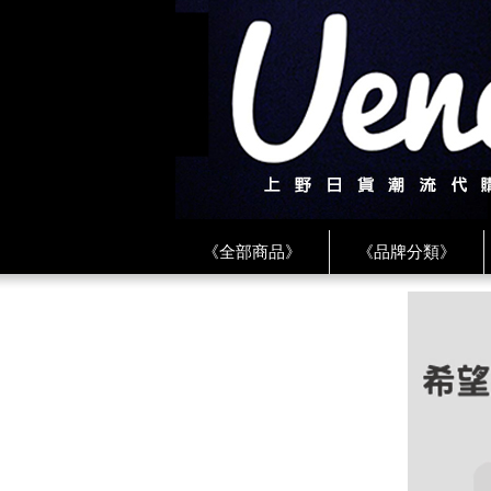
《全部商品》
《品牌分類》
《BEAMS》
《CDG》
《
《PLAY❤川久保玲》
★ LINE 