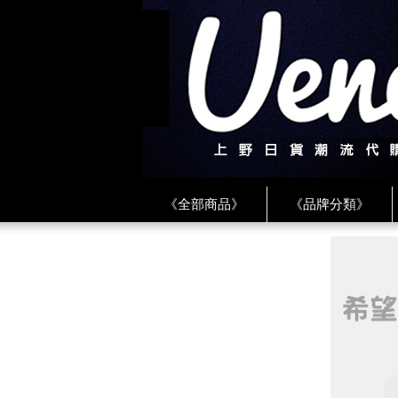
《全部商品》
《品牌分類》
《BEAMS》
《CDG》
《
《PLAY❤川久保玲》
★ LINE 