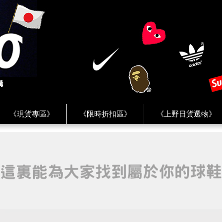
《現貨專區》
《限時折扣區》
《上野日貨選物》
FREAK'S STORE》
《HUMAN MADE》
《Levi’s》
客服 ★
★ Instagram ★
★ Facebook ★
★ Facebo