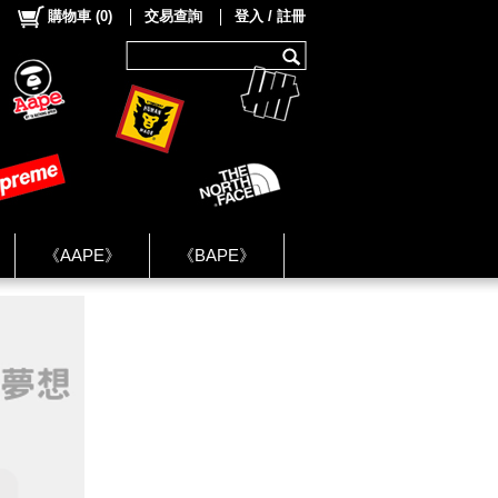
購物車
(
0
)
交易查詢
登入 / 註冊
《AAPE》
《BAPE》
《NIKE》
ok Group ★