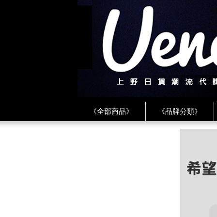
《全部商品》
《品牌分類》
《BEAMS》
《CDG》
《
《PLAY❤川久保玲》
★ LINE 