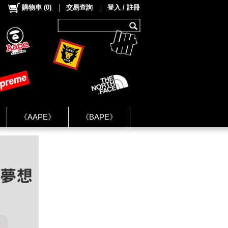
購物車
(
0
)
交易查詢
登入 / 註冊
《AAPE》
《BAPE》
《NIKE》
ok Group ★