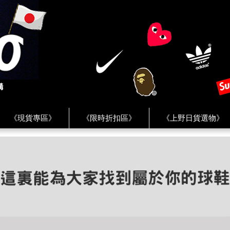
《現貨專區》
《限時折扣區》
《上野日貨選物》
FREAK'S STORE》
《HUMAN MADE》
《Levi’s》
客服 ★
★ Instagram ★
★ Facebook ★
★ Facebo