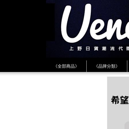
《全部商品》
《品牌分類》
《BEAMS》
《CDG》
《
《PLAY❤川久保玲》
★ LINE 