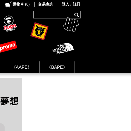
購物車
(
0
)
交易查詢
登入 / 註冊
《AAPE》
《BAPE》
《NIKE》
ok Group ★