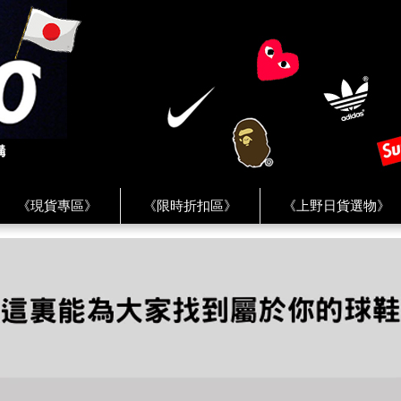
《現貨專區》
《限時折扣區》
《上野日貨選物》
FREAK'S STORE》
《HUMAN MADE》
《Levi’s》
客服 ★
★ Instagram ★
★ Facebook ★
★ Facebo