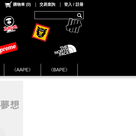
購物車
(
0
)
交易查詢
登入 / 註冊
《AAPE》
《BAPE》
《NIKE》
ok Group ★