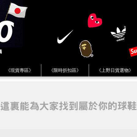
《現貨專區》
《限時折扣區》
《上野日貨選物》
FREAK'S STORE》
《HUMAN MADE》
《Levi’s》
客服 ★
★ Instagram ★
★ Facebook ★
★ Facebo