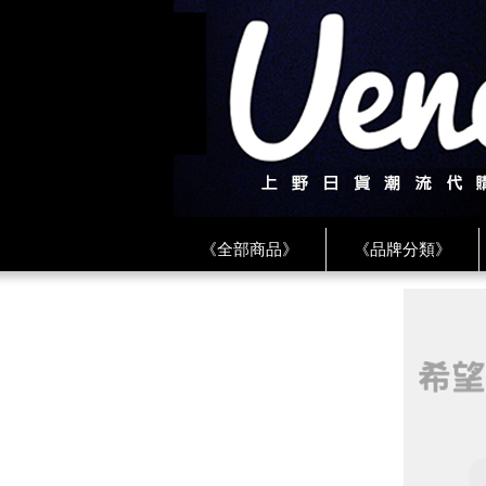
《全部商品》
《品牌分類》
《BEAMS》
《CDG》
《
《PLAY❤川久保玲》
★ LINE 