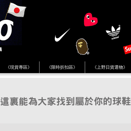
《現貨專區》
《限時折扣區》
《上野日貨選物》
FREAK'S STORE》
《HUMAN MADE》
《Levi’s》
客服 ★
★ Instagram ★
★ Facebook ★
★ Facebo