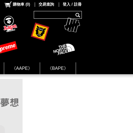
購物車
(
0
)
交易查詢
登入 / 註冊
《AAPE》
《BAPE》
《NIKE》
ok Group ★