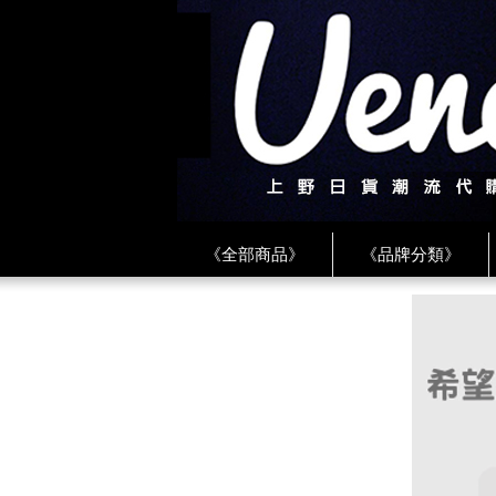
《全部商品》
《品牌分類》
《BEAMS》
《CDG》
《
《PLAY❤川久保玲》
★ LINE 