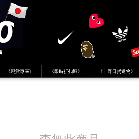
《現貨專區》
《限時折扣區》
《上野日貨選物》
FREAK'S STORE》
《HUMAN MADE》
《Levi’s》
客服 ★
★ Instagram ★
★ Facebook ★
★ Facebo