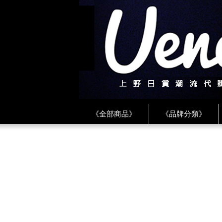
《全部商品》
《品牌分類》
《BEAMS》
《CDG》
《
《PLAY❤川久保玲》
★ LINE 