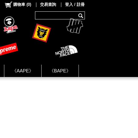
購物車
(
0
)
交易查詢
登入 / 註冊
《AAPE》
《BAPE》
《NIKE》
ok Group ★