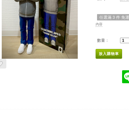
任選滿 3 件 免
內容
數量：
放入購物車