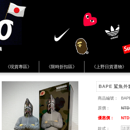
《現貨專區》
《限時折扣區》
《上野日貨選物》
FREAK'S STORE》
《HUMAN MADE》
《Levi’s》
BAPE 鯊魚
客服 ★
★ Instagram ★
★ Facebook ★
★ Facebo
商品編號：
BAP
原價：
NTD
優惠價：
NTD
款式：
請選