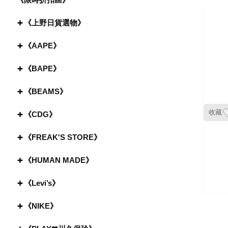
《上野日貨選物》
《AAPE》
《BAPE》
《BEAMS》
收藏
《CDG》
《FREAK'S STORE》
《HUMAN MADE》
《Levi’s》
《NIKE》