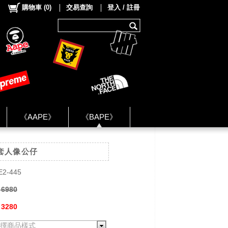
購物車
(
0
)
交易查詢
登入 / 註冊
《AAPE》
《BAPE》
《NIKE》
外套人像公仔
ok Group ★
E2-445
 6980
 3280
擇商品樣式