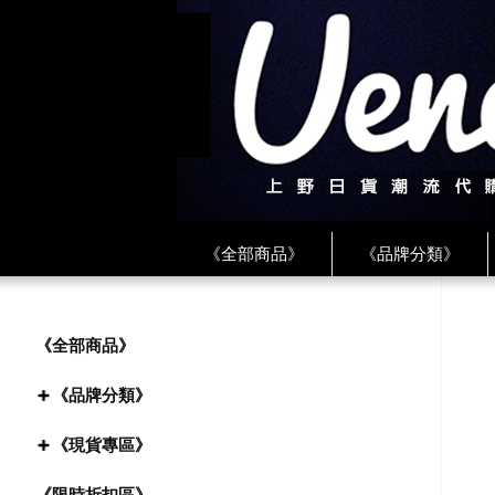
《全部商品》
《品牌分類》
《BEAMS》
《CDG》
《
《PLAY❤川久保玲》
★ LINE 
《全部商品》
《品牌分類》
《現貨專區》
《限時折扣區》