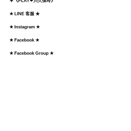
《PLAY❤川久保玲》
★ LINE 客服 ★
★ Instagram ★
★ Facebook ★
★ Facebook Group ★