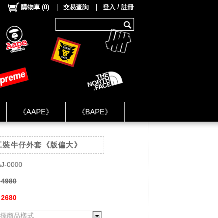
購物車
(
0
)
交易查詢
登入 / 註冊
《AAPE》
《BAPE》
《NIKE》
口袋工裝牛仔外套《版偏大》
ok Group ★
J-0000
 4980
 2680
擇商品樣式