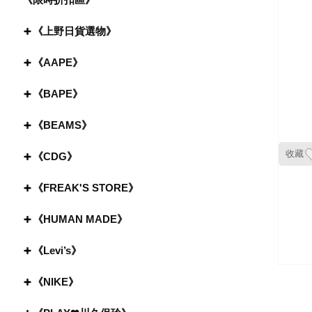
《上野日貨選物》
《AAPE》
《BAPE》
《BEAMS》
收藏
《CDG》
《FREAK'S STORE》
《HUMAN MADE》
《Levi’s》
《NIKE》