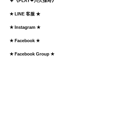
《PLAY❤川久保玲》
★ LINE 客服 ★
★ Instagram ★
★ Facebook ★
★ Facebook Group ★