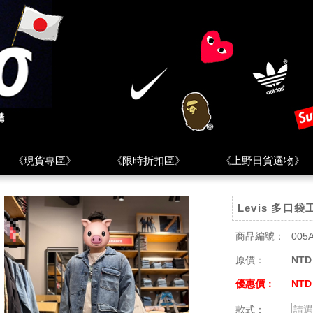
《現貨專區》
《限時折扣區》
《上野日貨選物》
FREAK'S STORE》
《HUMAN MADE》
《Levi’s》
Levis 多
客服 ★
★ Instagram ★
★ Facebook ★
★ Facebo
商品編號：
005A
原價：
NTD
優惠價：
NTD
款式：
請選