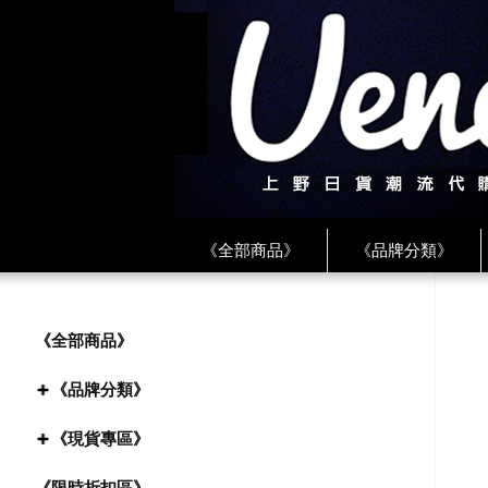
《全部商品》
《品牌分類》
《BEAMS》
《CDG》
《
《PLAY❤川久保玲》
★ LINE 
《全部商品》
《品牌分類》
《現貨專區》
《限時折扣區》