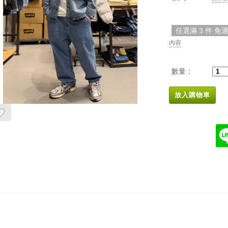
任選滿 3 件 免
內容
數量：
放入購物車