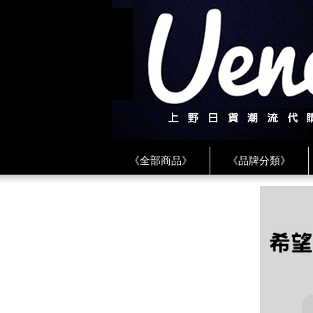
《全部商品》
《品牌分類》
《BEAMS》
《CDG》
《
《PLAY❤川久保玲》
★ LINE 