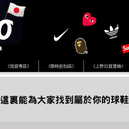
《現貨專區》
《限時折扣區》
《上野日貨選物》
FREAK'S STORE》
《HUMAN MADE》
《Levi’s》
客服 ★
★ Instagram ★
★ Facebook ★
★ Facebo