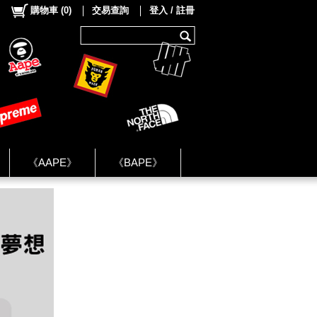
購物車
(
0
)
交易查詢
登入 / 註冊
《AAPE》
《BAPE》
《NIKE》
ok Group ★