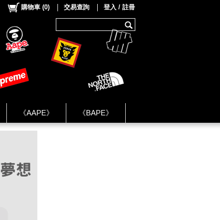
購物車
(
0
)
交易查詢
登入 / 註冊
《AAPE》
《BAPE》
《NIKE》
ok Group ★