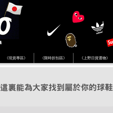
《現貨專區》
《限時折扣區》
《上野日貨選物》
FREAK'S STORE》
《HUMAN MADE》
《Levi’s》
客服 ★
★ Instagram ★
★ Facebook ★
★ Facebo