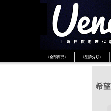
《全部商品》
《品牌分類》
《BEAMS》
《CDG》
《
《PLAY❤川久保玲》
★ LINE 