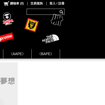
購物車
(
0
)
交易查詢
登入 / 註冊
《AAPE》
《BAPE》
《NIKE》
ok Group ★