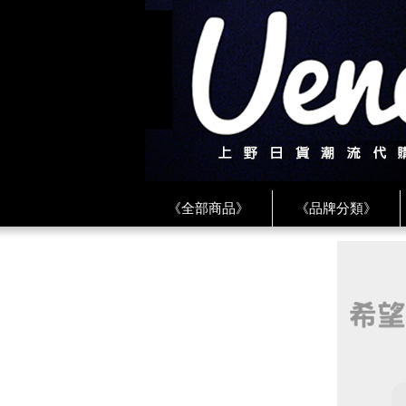
《全部商品》
《品牌分類》
《BEAMS》
《CDG》
《
《PLAY❤川久保玲》
★ LINE 