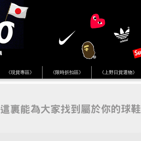
《現貨專區》
《限時折扣區》
《上野日貨選物》
FREAK'S STORE》
《HUMAN MADE》
《Levi’s》
客服 ★
★ Instagram ★
★ Facebook ★
★ Facebo