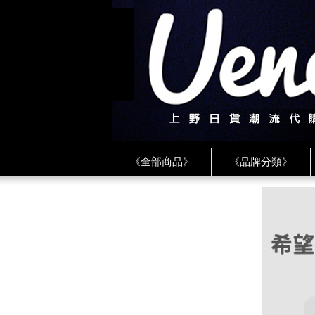
《全部商品》
《品牌分類》
《BEAMS》
《CDG》
《
《PLAY❤川久保玲》
★ LINE 