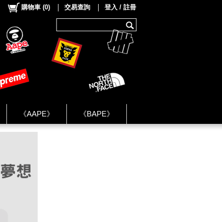
購物車
(
0
)
交易查詢
登入 / 註冊
《AAPE》
《BAPE》
《NIKE》
ok Group ★