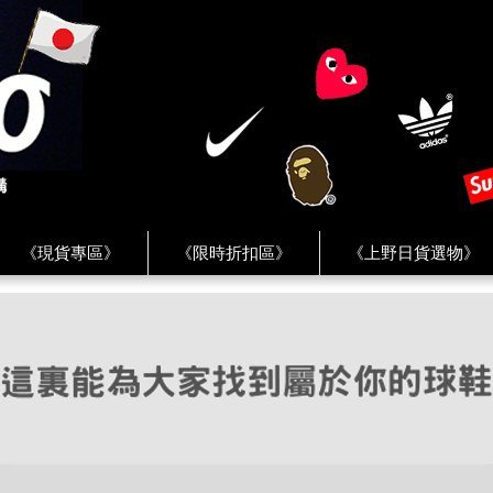
《現貨專區》
《限時折扣區》
《上野日貨選物》
FREAK'S STORE》
《HUMAN MADE》
《Levi’s》
客服 ★
★ Instagram ★
★ Facebook ★
★ Facebo