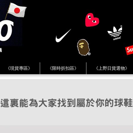
《現貨專區》
《限時折扣區》
《上野日貨選物》
FREAK'S STORE》
《HUMAN MADE》
《Levi’s》
客服 ★
★ Instagram ★
★ Facebook ★
★ Facebo