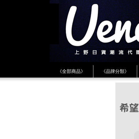
《全部商品》
《品牌分類》
《BEAMS》
《CDG》
《
《PLAY❤川久保玲》
★ LINE 