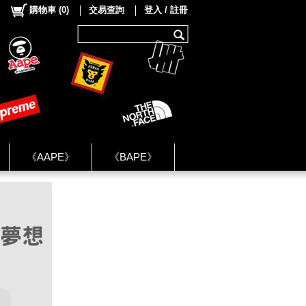
購物車
(
0
)
交易查詢
登入 / 註冊
《AAPE》
《BAPE》
《NIKE》
ok Group ★